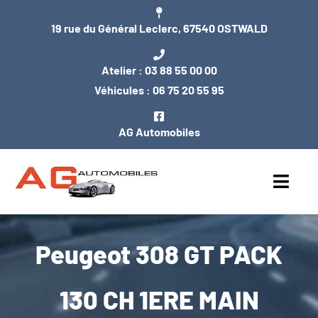
Passer
19 rue du Général Leclerc, 67540 OSTWALD
au
contenu
Atelier :
03 88 55 00 00
Véhicules :
06 75 20 55 95
AG Automobiles
Toggl
Navig
ACCUEIL
Peugeot 308 GT PACK
NOS VÉHICULES
130 CH 1ERE MAIN
ENTRETIEN / MÉCANIQUE