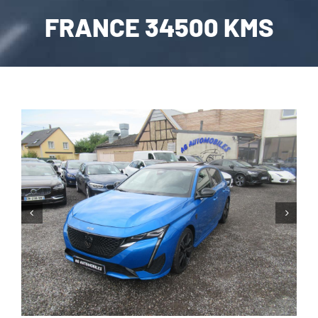
FRANCE 34500 KMS
CARROSSERIE / VITRAGE
PNEUMATIQUE
CONTACT