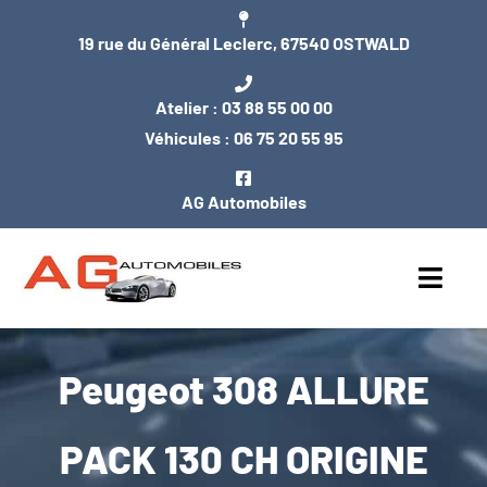
Passer
19 rue du Général Leclerc, 67540 OSTWALD
au
contenu
Atelier :
03 88 55 00 00
Véhicules :
06 75 20 55 95
AG Automobiles
Toggl
Navig
ACCUEIL
Peugeot 308 ALLURE
NOS VÉHICULES
PACK 130 CH ORIGINE
ENTRETIEN / MÉCANIQUE