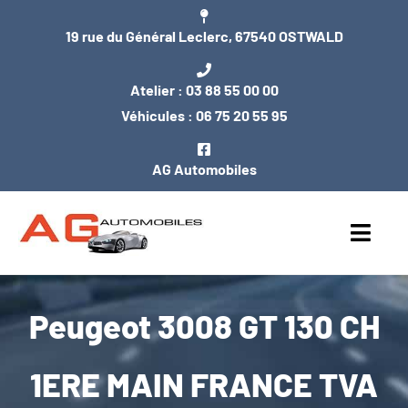
Passer
19 rue du Général Leclerc, 67540 OSTWALD
au
contenu
Atelier :
03 88 55 00 00
Véhicules :
06 75 20 55 95
AG Automobiles
Toggl
Navig
ACCUEIL
Peugeot 3008 GT 130 CH
NOS VÉHICULES
1ERE MAIN FRANCE TVA
ENTRETIEN / MÉCANIQUE