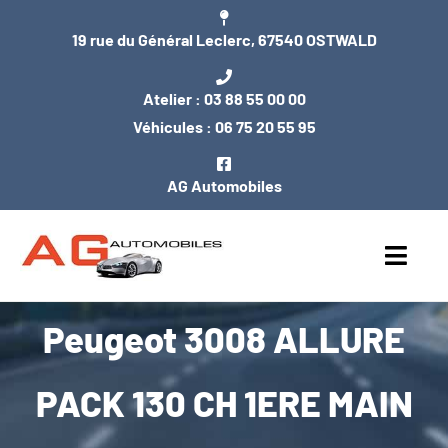
Passer
19 rue du Général Leclerc, 67540 OSTWALD
au
contenu
Atelier :
03 88 55 00 00
Véhicules :
06 75 20 55 95
AG Automobiles
Toggl
Navig
Peugeot 3008 ALLURE
ACCUEIL
NOS VÉHICULES
PACK 130 CH 1ERE MAIN
ENTRETIEN / MÉCANIQUE