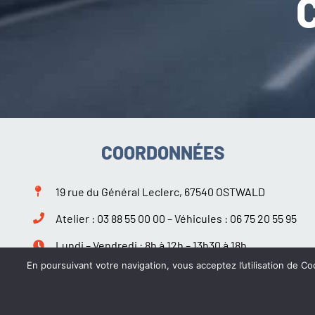
COORDONNÉES
19 rue du Général Leclerc, 67540 OSTWALD
Atelier :
03 88 55 00 00
– Véhicules :
06 75 20 55 95
Lundi – Vendredi : 8h à 12h – 13h30 à 18h
Samedi : 9h à 12h – 14h à 18h
En poursuivant votre navigation, vous acceptez l’utilisation de Coo
Suivez-nous sur Facebook