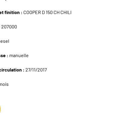
t finition :
COOPER D 150 CH CHILI
:
207000
iesel
sse :
manuelle
circulation :
27/11/2017
mois