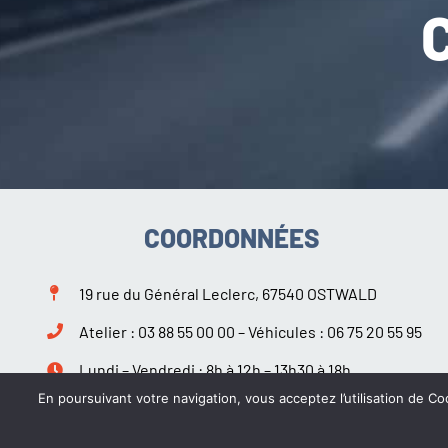
COORDONNÉES
19 rue du Général Leclerc, 67540 OSTWALD
Atelier :
03 88 55 00 00
– Véhicules :
06 75 20 55 95
Lundi – Vendredi : 8h à 12h – 13h30 à 18h
Samedi : 9h à 12h – 14h à 18h
En poursuivant votre navigation, vous acceptez l’utilisation de Coo
Suivez-nous sur Facebook