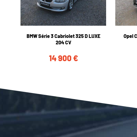
BMW Série 3 Cabriolet 325 D LUXE
Opel 
204 CV
14 900
€