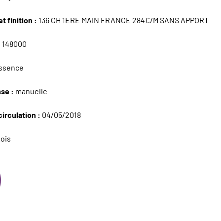
t finition :
136 CH 1ERE MAIN FRANCE 284€/M SANS APPORT
:
148000
ssence
sse :
manuelle
circulation :
04/05/2018
ois