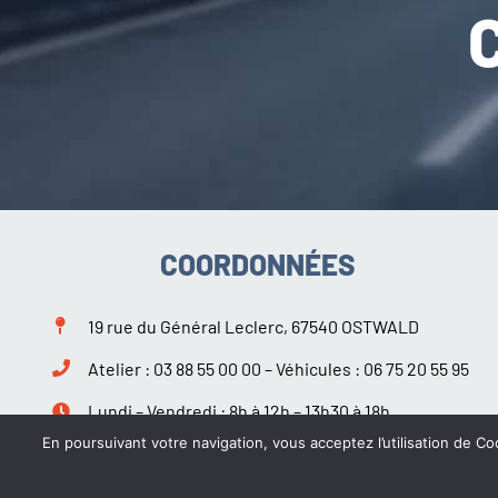
COORDONNÉES
19 rue du Général Leclerc, 67540 OSTWALD
Atelier :
03 88 55 00 00
– Véhicules :
06 75 20 55 95
Lundi – Vendredi : 8h à 12h – 13h30 à 18h
Samedi : 9h à 12h – 14h à 18h
En poursuivant votre navigation, vous acceptez l’utilisation de Coo
Suivez-nous sur Facebook