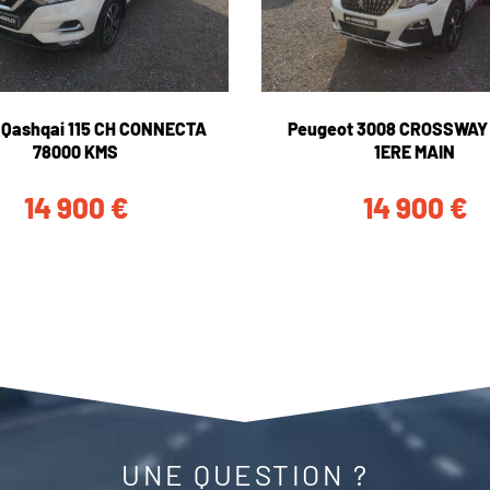
 Qashqai 115 CH CONNECTA
Peugeot 3008 CROSSWAY 
78000 KMS
1ERE MAIN
14 900
€
14 900
€
UNE QUESTION ?