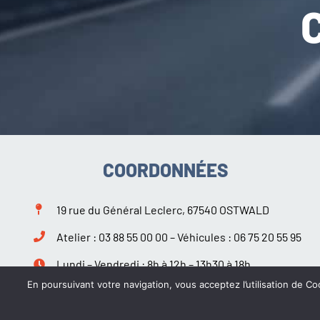
COORDONNÉES
19 rue du Général Leclerc, 67540 OSTWALD
Atelier :
03 88 55 00 00
– Véhicules :
06 75 20 55 95
Lundi – Vendredi : 8h à 12h – 13h30 à 18h
Samedi : 9h à 12h – 14h à 18h
En poursuivant votre navigation, vous acceptez l’utilisation de Coo
Suivez-nous sur Facebook