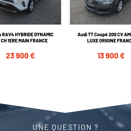
a RAV4 HYBRIDE DYNAMIC
Audi TT Coupé 200 CV AM
 CH 1ERE MAIN FRANCE
LUXE ORIGINE FRAN
23 900
€
13 900
€
UNE QUESTION ?