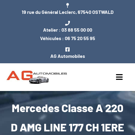
Passer
19 rue du Général Leclerc, 67540 OSTWALD
au
contenu
Atelier :
03 88 55 00 00
Véhicules :
06 75 20 55 95
AG Automobiles
Toggl
Navig
ACCUEIL
Mercedes Classe A 220
NOS VÉHICULES
D AMG LINE 177 CH 1ERE
ENTRETIEN / MÉCANIQUE