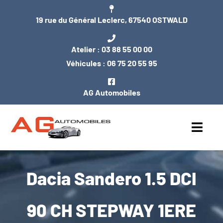
Passer
19 rue du Général Leclerc, 67540 OSTWALD
au
contenu
Atelier :
03 88 55 00 00
Véhicules :
06 75 20 55 95
AG Automobiles
Toggl
Navig
ACCUEIL
Dacia Sandero 1.5 DCI
NOS VÉHICULES
90 CH STEPWAY 1ERE
ENTRETIEN / MÉCANIQUE