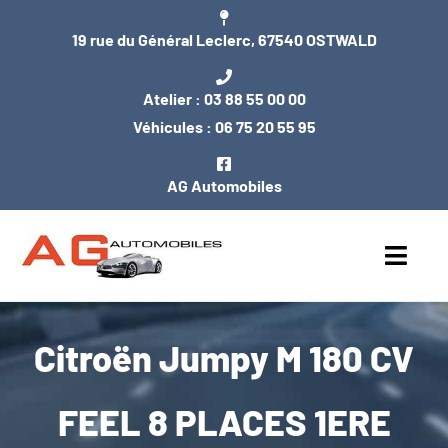
Passer
19 rue du Général Leclerc, 67540 OSTWALD
au
contenu
Atelier :
03 88 55 00 00
Véhicules :
06 75 20 55 95
AG Automobiles
Toggl
Navig
ACCUEIL
Citroën Jumpy M 180 CV
NOS VÉHICULES
FEEL 8 PLACES 1ERE
ENTRETIEN / MÉCANIQUE