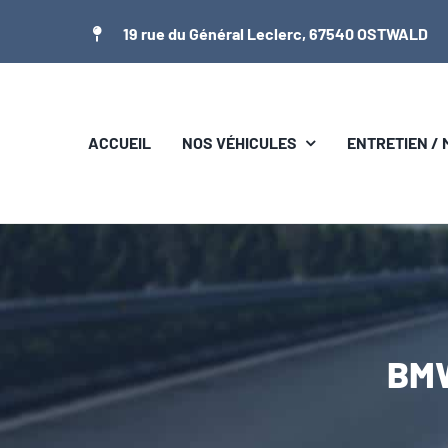
Passer
19 rue du Général Leclerc, 67540 OSTWALD
au
contenu
ACCUEIL
NOS VÉHICULES
ENTRETIEN /
BMW