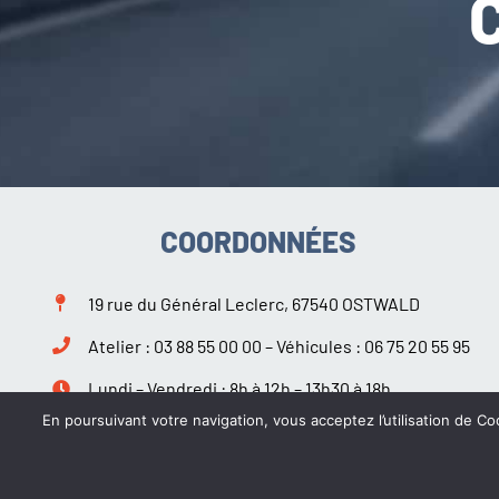
COORDONNÉES
19 rue du Général Leclerc, 67540 OSTWALD
Atelier :
03 88 55 00 00
– Véhicules :
06 75 20 55 95
Lundi – Vendredi : 8h à 12h – 13h30 à 18h
Samedi : 9h à 12h – 14h à 18h
En poursuivant votre navigation, vous acceptez l’utilisation de Coo
Suivez-nous sur Facebook