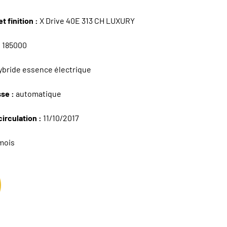
t finition :
X Drive 40E 313 CH LUXURY
:
185000
bride essence électrique
sse :
automatique
circulation :
11/10/2017
mois