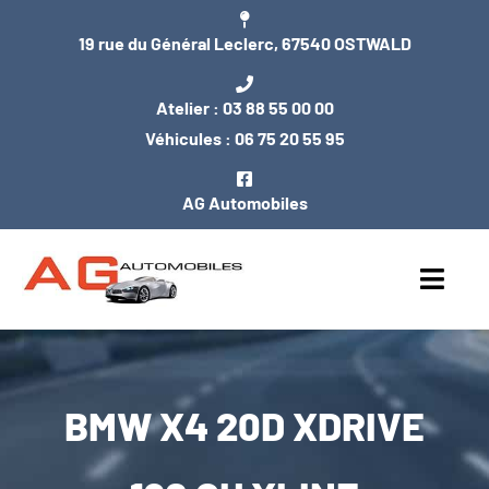
Passer
19 rue du Général Leclerc, 67540 OSTWALD
au
contenu
Atelier :
03 88 55 00 00
Véhicules :
06 75 20 55 95
AG Automobiles
Toggl
Navig
ACCUEIL
BMW X4 20D XDRIVE
NOS VÉHICULES
ENTRETIEN / MÉCANIQUE