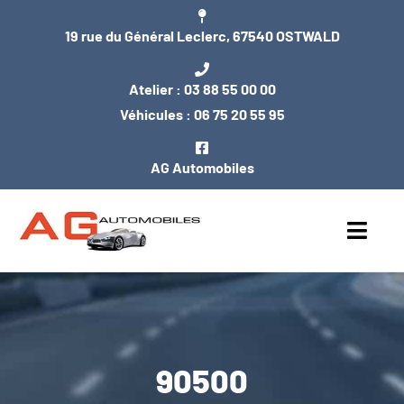
Passer
19 rue du Général Leclerc, 67540 OSTWALD
au
contenu
Atelier :
03 88 55 00 00
Véhicules :
06 75 20 55 95
AG Automobiles
Toggl
Navig
ACCUEIL
NOS VÉHICULES
90500
ENTRETIEN / MÉCANIQUE