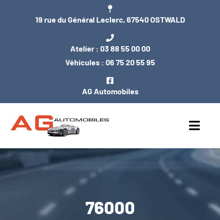
Passer
19 rue du Général Leclerc, 67540 OSTWALD
au
contenu
Atelier :
03 88 55 00 00
Véhicules :
06 75 20 55 95
AG Automobiles
Toggl
Navig
ACCUEIL
NOS VÉHICULES
76000
ENTRETIEN / MÉCANIQUE