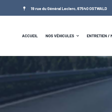
Passer
19 rue du Général Leclerc, 67540 OSTWALD
au
contenu
ACCUEIL
NOS VÉHICULES
ENTRETIEN /