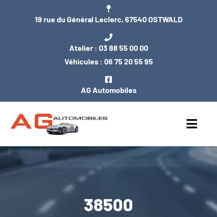
Passer
19 rue du Général Leclerc, 67540 OSTWALD
au
contenu
Atelier :
03 88 55 00 00
Véhicules :
06 75 20 55 95
AG Automobiles
Toggl
Navig
ACCUEIL
NOS VÉHICULES
38500
ENTRETIEN / MÉCANIQUE