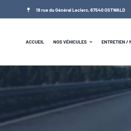
Passer
19 rue du Général Leclerc, 67540 OSTWALD
au
contenu
ACCUEIL
NOS VÉHICULES
ENTRETIEN /