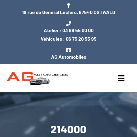
Passer
19 rue du Général Leclerc, 67540 OSTWALD
au
contenu
Atelier :
03 88 55 00 00
Véhicules :
06 75 20 55 95
AG Automobiles
Toggl
Navig
ACCUEIL
NOS VÉHICULES
214000
ENTRETIEN / MÉCANIQUE