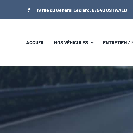
Passer
19 rue du Général Leclerc, 67540 OSTWALD
au
contenu
ACCUEIL
NOS VÉHICULES
ENTRETIEN /