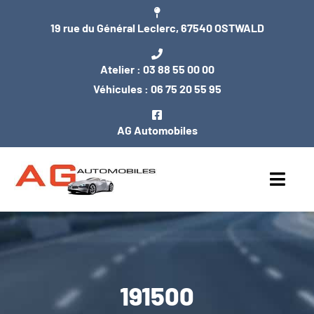
Passer
19 rue du Général Leclerc, 67540 OSTWALD
au
contenu
Atelier :
03 88 55 00 00
Véhicules :
06 75 20 55 95
AG Automobiles
Toggl
Navig
ACCUEIL
NOS VÉHICULES
191500
ENTRETIEN / MÉCANIQUE