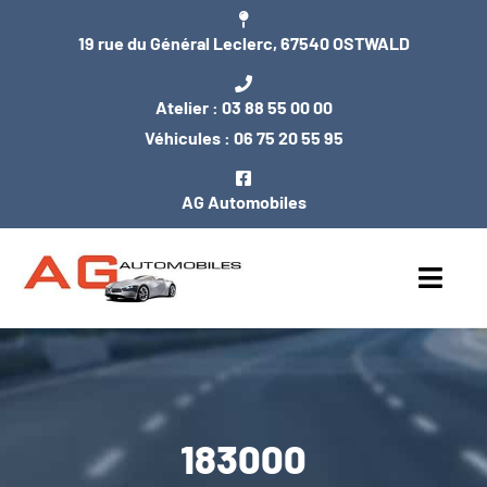
Passer
19 rue du Général Leclerc, 67540 OSTWALD
au
contenu
Atelier :
03 88 55 00 00
Véhicules :
06 75 20 55 95
AG Automobiles
Toggl
Navig
ACCUEIL
NOS VÉHICULES
183000
ENTRETIEN / MÉCANIQUE