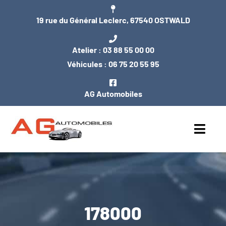
Passer
19 rue du Général Leclerc, 67540 OSTWALD
au
contenu
Atelier :
03 88 55 00 00
Véhicules :
06 75 20 55 95
AG Automobiles
Toggl
Navig
ACCUEIL
NOS VÉHICULES
178000
ENTRETIEN / MÉCANIQUE