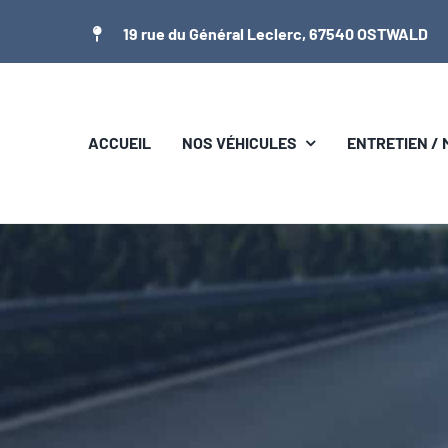
Passer
19 rue du Général Leclerc, 67540 OSTWALD
au
contenu
ACCUEIL
NOS VÉHICULES
ENTRETIEN /