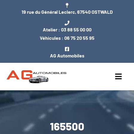
Passer
19 rue du Général Leclerc, 67540 OSTWALD
au
contenu
Atelier :
03 88 55 00 00
Véhicules :
06 75 20 55 95
AG Automobiles
Toggl
Navig
ACCUEIL
NOS VÉHICULES
165500
ENTRETIEN / MÉCANIQUE