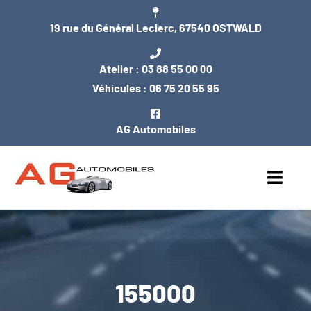
Passer
19 rue du Général Leclerc, 67540 OSTWALD
au
contenu
Atelier :
03 88 55 00 00
Véhicules :
06 75 20 55 95
AG Automobiles
Toggl
Navig
ACCUEIL
NOS VÉHICULES
155000
ENTRETIEN / MÉCANIQUE