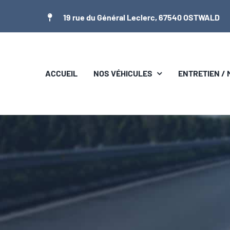
Passer
19 rue du Général Leclerc, 67540 OSTWALD
au
contenu
ACCUEIL
NOS VÉHICULES
ENTRETIEN /