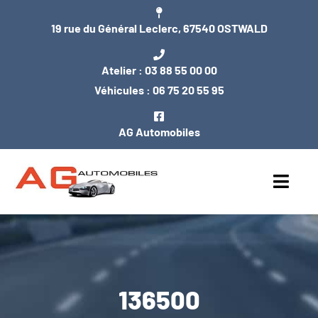
Passer
19 rue du Général Leclerc, 67540 OSTWALD
au
contenu
Atelier :
03 88 55 00 00
Véhicules :
06 75 20 55 95
AG Automobiles
Toggl
Navig
ACCUEIL
NOS VÉHICULES
136500
ENTRETIEN / MÉCANIQUE