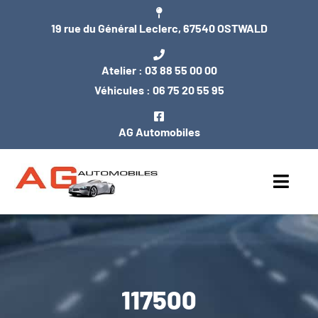
Passer
19 rue du Général Leclerc, 67540 OSTWALD
au
contenu
Atelier :
03 88 55 00 00
Véhicules :
06 75 20 55 95
AG Automobiles
Toggl
Navig
ACCUEIL
NOS VÉHICULES
117500
ENTRETIEN / MÉCANIQUE