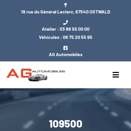
Passer
19 rue du Général Leclerc, 67540 OSTWALD
au
contenu
Atelier :
03 88 55 00 00
Véhicules :
06 75 20 55 95
AG Automobiles
Toggl
Navig
ACCUEIL
NOS VÉHICULES
109500
ENTRETIEN / MÉCANIQUE